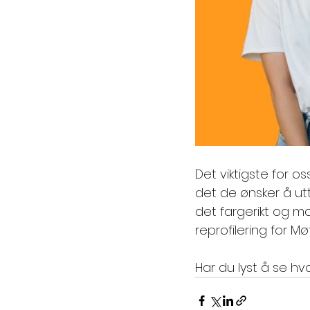
Det viktigste for o
det de ønsker å utt
det fargerikt og mo
reprofilering for M
Har du lyst å se hva