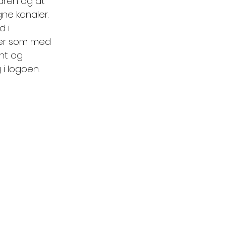
varen og at 
ne kanaler. 
 i 
ter som med 
nt og 
i logoen.