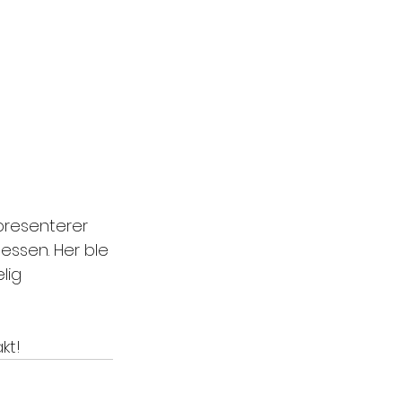
epresenterer 
sessen. Her ble 
lig 
kt!