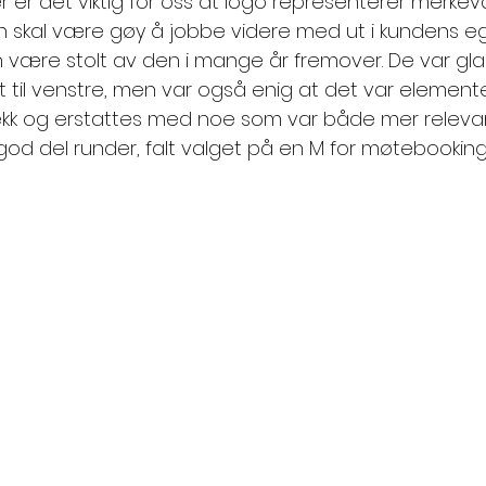
er er det viktig for oss at logo representerer merke
en skal være gøy å jobbe videre med ut i kundens eg
n være stolt av den i mange år fremover. De var glad
t til venstre, men var også enig at det var elemen
ekk og erstattes med noe som var både mer releva
god del runder, falt valget på en M for møtebooking 