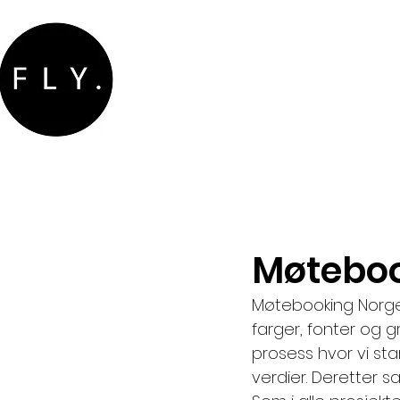
Møteboo
Møtebooking Norge 
farger, fonter og g
prosess hvor vi st
verdier. Deretter s