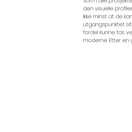
Som i alle prosjekt
den visuelle profil
Ikke minst at de ka
utgangspunktet sit
fordel kunne tas v
moderne. Etter en 