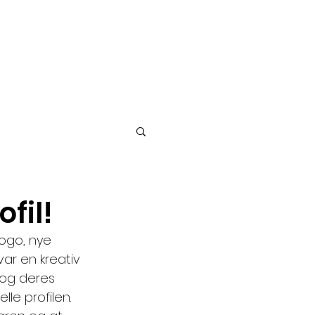
fil!
ogo, nye 
var en kreativ 
 og deres 
le profilen. 