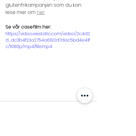
glutenfrikampanjen som du kan 
lese mer om
her
. 
Se vår casefilm her: 
https://video.wixstatic.com/video/2c4d2
d_dc3b4f23a2754a6192d7dac5bd4e41f
c/1080p/mp4/file.mp4
Se alle
Siste innlegg